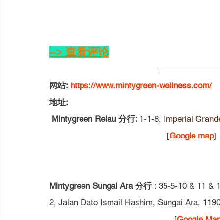
--> 查看评论
网站: 
https://www.mintygreen-wellness.com/
地址: 
 Mintygreen Relau 分行: 
1-1-8
, Imperial Grand
[
Google map
] 
Mintygreen Sungai Ara 分行
 : 
35-5-10 & 11 &
2, Jalan Dato Ismail Hashim, Sungai Ara, 119
                                                   [
Google Ma