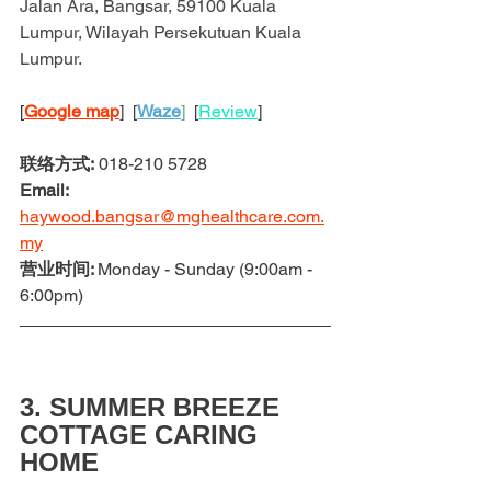
Jalan Ara, Bangsar, 59100 Kuala 
Lumpur, Wilayah Persekutuan Kuala 
Lumpur.
[
Google map
]  [
Waze
]
  [
Review
]
联络方式:
 018-210 5728
Email: 
haywood.bangsar@mghealthcare.com.
my
营业时间: 
Monday - Sunday (9:00am - 
6:00pm)
3. SUMMER BREEZE 
COTTAGE CARING 
HOME