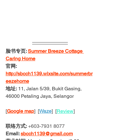
脸书专页: 
Summer Breeze Cottage 
Caring Home
官网: 
http://sbcch1139.wixsite.com/summerbr
eezehome
地址:
 11, Jalan 5/39, Bukit Gasing, 
46000 Petaling Jaya, Selangor
[
Google map
]  [
Waze
]  [
Review
]
联络方式:
+603-7931 8077
Email: 
sbcch1139@gmail.com