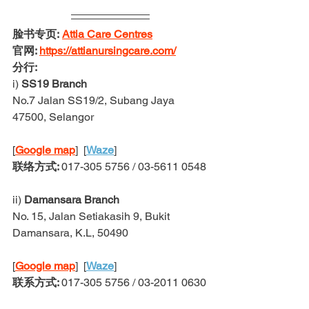
脸书专页:
Attia Care Centres
官网: 
https://attianursingcare.com/
分行:
i) 
SS19 Branch 
No.7 Jalan SS19/2, Subang Jaya 
47500, Selangor
[
Google map
]  [
Waze
] 
联络方式: 
017-305 5756 / 03-5611 0548
ii) 
Damansara Branch
No. 15, Jalan Setiakasih 9, Bukit 
Damansara, K.L, 50490
[
Google map
]  [
Waze
]  
联系方式: 
017-305 5756 / 03-2011 0630