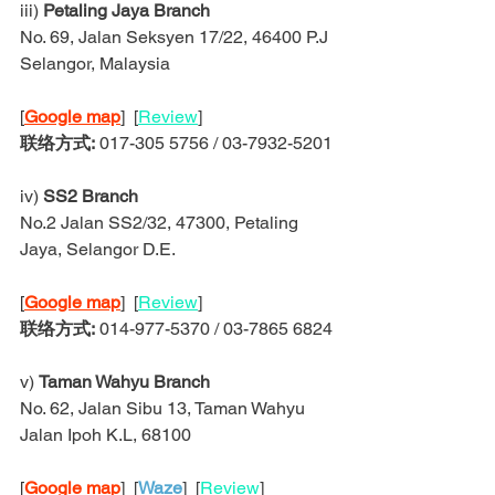
iii) 
Petaling Jaya Branch
No. 69, Jalan Seksyen 17/22, 46400 P.J 
Selangor, Malaysia
[
Google map
]  [
Review
]
联络方式:
 017-305 5756 / 03-7932-5201
iv) 
SS2 Branch
No.2 Jalan SS2/32, 47300, Petaling 
Jaya, Selangor D.E.
[
Google map
]  [
Review
]
联络方式:
 014-977-5370 / 03-7865 6824
v) 
Taman Wahyu Branch
No. 62, Jalan Sibu 13, Taman Wahyu 
Jalan Ipoh K.L, 68100
[
Google map
]  [
Waze
]  [
Review
]