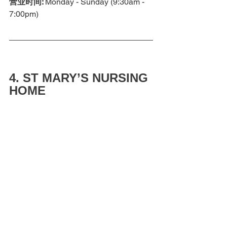
营业时间: 
Monday - Sunday (9:30am - 
7:00pm)
4. ST MARY’S NURSING 
HOME