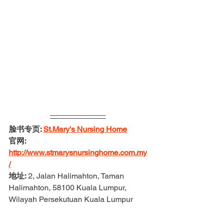
脸书专页: 
St.Mary's Nursing Home
官网: 
http://www.stmarysnursinghome.com.my
/
地址:
 2, Jalan Halimahton, Taman 
Halimahton, 58100 Kuala Lumpur, 
Wilayah Persekutuan Kuala Lumpur