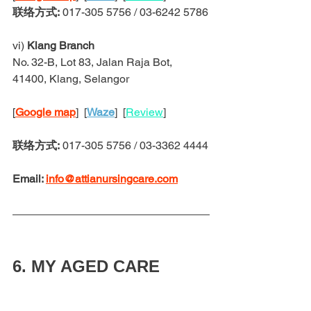
联络方式:
 017-305 5756 / 03-6242 5786
vi) 
Klang Branch 
No. 32-B, Lot 83, Jalan Raja Bot, 
41400, Klang, Selangor
[
Google map
]  [
Waze
]  [
Review
]
联络方式:
 017-305 5756 / 03-3362 4444
Email: 
info@attianursingcare.com
6. MY AGED CARE