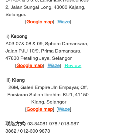
2, Jalan Sungai Long, 43000 Kajang, 
Selangor.
[
Google map
]  [
Waze
] 
ii) 
Kepong
A03-07& 08 & 09, Sphere Damansara, 
Jalan PJU 10/9, Prima Damansara, 
47830 Petaling Jaya, Selangor
[
Google map
]  [
Waze
]  [
Review
]
iii) 
Klang
26M, Galeri Empire Jln Empayar, Off, 
Persiaran Sultan Ibrahim, KU1, 41150 
Klang, Selangor
[
Google map
]  [
Waze
] 
联络方式:
 03-84081 978 / 018-987 
3862 / 012-600 9873